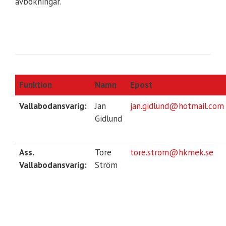
avbokningar.
Funktion
Namn
Epost
Vallabodansvarig:
Jan
jan.gidlund@hotmail.com
Gidlund
Ass.
Tore
tore.strom@hkmek.se
Vallabodansvarig:
Ström