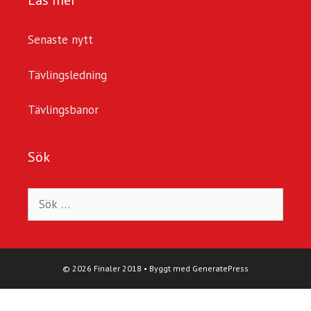
Läs mer
Senaste nytt
Tävlingsledning
Tävlingsbanor
Sök
Sök
efter:
© 2026 Finaler 2018
• Byggt med
GeneratePress