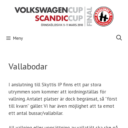
Hoppa
till
innehåll
Meny
Vallabodar
I anslutning till Skyttis IP finns ett par stora
utrymmen som kommer att iordningställas för
vallning. Antalet platser är dock begränsat, så ”först
till kvarn” gäller. Vi har även möjlighet att ta emot
ett antal bussar/vallabilar.
All vallning eller uppsättning av vallatält ska ske på