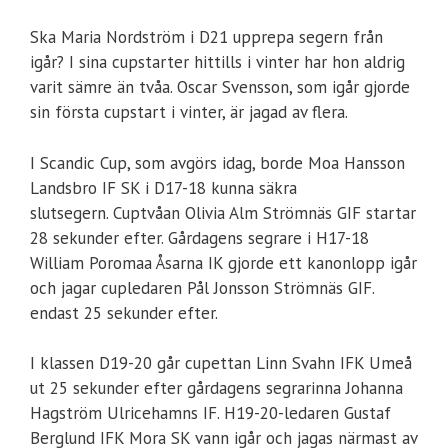
Ska Maria Nordström i D21 upprepa segern från
igår? I sina cupstarter hittills i vinter har hon aldrig
varit sämre än tvåa. Oscar Svensson, som igår gjorde
sin första cupstart i vinter, är jagad av flera.
I Scandic Cup, som avgörs idag, borde Moa Hansson
Landsbro IF SK i D17-18 kunna säkra
slutsegern. Cuptvåan Olivia Alm Strömnäs GIF startar
28 sekunder efter. Gårdagens segrare i H17-18
William Poromaa Åsarna IK gjorde ett kanonlopp igår
och jagar cupledaren Pål Jonsson Strömnäs GIF.
endast 25 sekunder efter.
I klassen D19-20 går cupettan Linn Svahn IFK Umeå
ut 25 sekunder efter gårdagens segrarinna Johanna
Hagström Ulricehamns IF. H19-20-ledaren Gustaf
Berglund IFK Mora SK vann igår och jagas närmast av