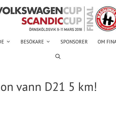
DE
BESÖKARE
SPONSORER
OM FIN
sson vann D21 5 km!