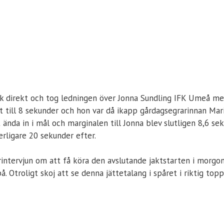
ock direkt och tog ledningen över Jonna Sundling IFK Umeå m
t till 8 sekunder och hon var då ikapp gårdagsegrarinnan Mar
ända in i mål och marginalen till Jonna blev slutligen 8,6 sek
rligare 20 sekunder efter.
gerintervjun om att få köra den avslutande jaktstarten i morg
på. Otroligt skoj att se denna jättetalang i spåret i riktig top