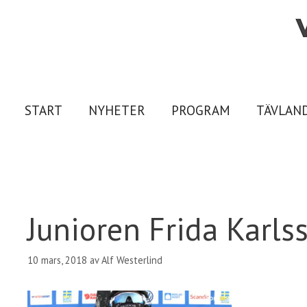
Hoppa
till
innehåll
START
NYHETER
PROGRAM
TÄVLAN
Junioren Frida Karl
10 mars, 2018
av
Alf Westerlind