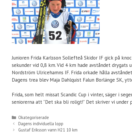
Junioren Frida Karlsson Sollefteå Skidor IF gick på kn
sekunder vid 0,8 km. Vid 4 km hade avståndet drygats u
Nordström Ulricehamns IF. Frida orkade hålla avståndet 
Dagens trea blev Maja Dahlquist Falun Borlänge SK, ytte
Frida, som helt missat Scandic Cup i vinter, säger i se
seniorerna att ”Det ska bli roligt!” Det skriver vi under 
Kategorier
Okategoriserade
Dagens individuella lopp
Gustaf Eriksson vann H21 10 km